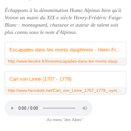
Échappons à la dénomination Homo Alpinus bien qu'à
Voiron un maire du XIX e siècle Henry-Frédéric Faige-
Blanc : montagnard, chasseur et auteur de talent soit
plus connu sous le nom d'Alpinus.
Escapades dans les monts dauphinois - Henri-Frédéric Faige-Blanc, Alpinus,Raymond Coche
http://www.decitre.fr/livres/escapades-dans-les-monts-dauphinois-9782706103605.html
Carl von Linné (1707 - 1778)
http://www.herodote.net/Carl_von_Linne_1707_1778_-synthese-212.php
Au menu "des Alpes".