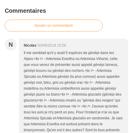
Commentaires
Ajouter un commentaire
N
Nicolas
03/08/2018 15:58
Il me semblait qu'il y avait 5 espèces de génépi dans les
Alpes:<br /> - Artemisia Erantha ou Artemisia Villarsii, celle
que vous venez de présenter aussi appelé génépi laineux,
génépi bourru ou génépi des rochers.<br /> - Artemisia
Spicata ou Artemisia génépi (la plus connue) aussi appelée
génépi noir, bleu, gris ou génépi vrai.<br /> - Artemisia
mutellina ou Artemisia umbelifornis aussi appelée génépi
génépi jaune ou blanc<br /> - Artemisia glacialis (génépi des
glaciers)<br /> - Artemisia nivalis ou "génépi des neiges" qui
semble être la moins connue.<br /> <br /> J'avoue qu'entre
tous les avis je m'y perd un peu. Pour l'instant je n'ai vu que
Artemisia Spicata et Artemisia glacialis en randonnée. Je sais
que Artemisia Erantha est surtout présent dans le
briançonnais. Qu'en est il des autres? Sont ils tous présents