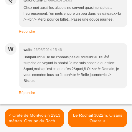
Quichottine
27/08/2014 14:03
Chez moi aussi les alcools ne servent quasiment plus...
heureusement, j'en mets encore un peu dans les gâteaux.<br
/> <br /> Merci pour ce billet... Passe une douce journée.
Répondre
W
wolfe
26/08/2014 15:46
Bonjour<br /> Je ne connais pas du tout!<br /> J'ai été
surprise en voyant la photo! Je me suis poser la question:
&quot;mais qu'est ce que c'est?&quot;!LOL<br /> Demain, je
vous emmène tous au Japon!<br /> Belle journée<br />
Bisous
Répondre
< Crête de Montvoisin 2913
Le Rochail 3022m. Oisans
mètres. Groupe du Rochail.
Ouest. >
Oisans ouest.