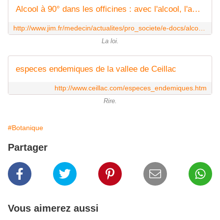
Alcool à 90° dans les officines : avec l'alcool, l'administration est plus folle !
http://www.jim.fr/medecin/actualites/pro_societe/e-docs/alcool_a_90_dans_les_officines_avec_lalcool_ladministration_est_plus_folle__144089/document_actu_pro.phtml
La loi.
especes endemiques de la vallee de Ceillac
http://www.ceillac.com/especes_endemiques.htm
Rire.
#Botanique
Partager
Vous aimerez aussi