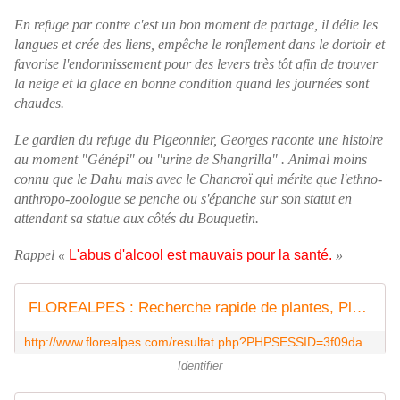
En refuge par contre c'est un bon moment de partage, il délie les
langues et crée des liens, empêche le ronflement dans le dortoir et
favorise l'endormissement pour des levers très tôt afin de trouver
la neige et la glace en bonne condition quand les journées sont
chaudes.
Le gardien du refuge du Pigeonnier, Georges raconte une histoire
au moment "Génépi" ou "urine de Shangrilla" . Animal moins
connu que le Dahu mais avec le Chancroï qui mérite que l'ethno-
anthropo-zoologue se penche ou s'épanche sur son statut en
attendant sa statue aux côtés du Bouquetin.
Rappel «
L'abus d'alcool est mauvais pour la santé.
»
FLOREALPES : Recherche rapide de plantes, Plantes dont les noms scientiques ou vernaculaires contiennent {...genepi...}
http://www.florealpes.com/resultat.php?PHPSESSID=3f09da82af6781fe2acd99011a8dcbb3&chaine=genepi
Identifier