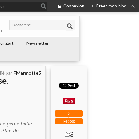
Connexion
+
Créer mon blog
n.
ur Zart'
Newsletter
lié par
FMarmotte5
se.
0
Repost
e petite butte
e Plan du