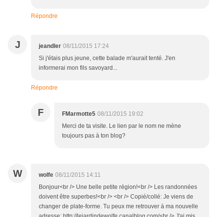
Répondre
J
jeandler
08/11/2015 17:24
Si j'étais plus jeune, cette balade m'aurait tenté. J'en
informerai mon fils savoyard...
Répondre
F
FMarmotte5
08/11/2015 19:02
Merci de ta visite. Le lien par le nom ne mène
toujours pas à ton blog?
W
wolfe
08/11/2015 14:11
Bonjour<br /> Une belle petite région!<br /> Les randonnées
doivent être superbes!<br /> <br /> Copié/collé: Je viens de
changer de plate-forme. Tu peux me retrouver à ma nouvelle
adresse: http://lejardindewolfe.canalblog.com/<br /> J'ai mis