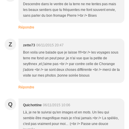
Descendre dans le ventre de la terre ne me tentes pas mais
les beaux sentiers que tu fréquentes me font souvent envie,
sans parler du bon fromage Pierre !<br /> Bises
Répondre
Z
zette73
06/11/2015 20:47
Bon voila une balade que je laisse !!!!<br /> les voyages sous
terre me fond un peut peur ,je n'ai vue que la petite de
seythnex ,et j'aime pas <br /> par contre celle de Chorange
j'adore <br /> se sont deux choses différente <br /> merci de ta
visite sur mes photos ,bonne soirée bisous
Répondre
Q
Quichottine
06/11/2015 10:06
Là, je ne te suivrai qu'en images et en mots. Un lieu qui
semble être magnifique mais je n'irai jamais.<br /> La spéléo,
c'est pas vraiment pour moi... :(<br /> Passe une douce