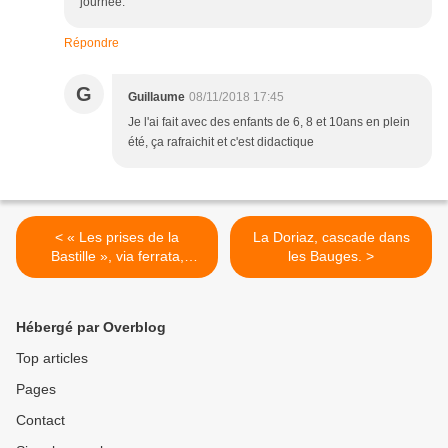
journée.
Répondre
G
Guillaume
08/11/2018 17:45
Je l'ai fait avec des enfants de 6, 8 et 10ans en plein
été, ça rafraichit et c'est didactique
< « Les prises de la
La Doriaz, cascade dans
Bastille », via ferrata,
les Bauges. >
Grenoble.
Hébergé par Overblog
Top articles
Pages
Contact