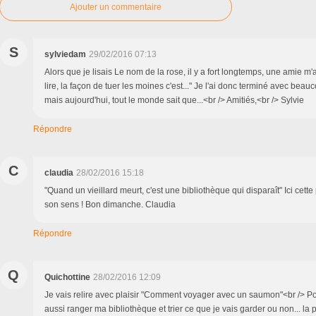
Ajouter un commentaire
S
sylviedam
29/02/2016 07:13
Alors que je lisais Le nom de la rose, il y a fort longtemps, une amie m'a 
lire, la façon de tuer les moines c'est..." Je l'ai donc terminé avec beauc
mais aujourd'hui, tout le monde sait que...<br /> Amitiés,<br /> Sylvie
Répondre
C
claudia
28/02/2016 15:18
"Quand un vieillard meurt, c'est une bibliothèque qui disparaît" Ici cett
son sens ! Bon dimanche. Claudia
Répondre
Q
Quichottine
28/02/2016 12:09
Je vais relire avec plaisir "Comment voyager avec un saumon"<br /> Pou
aussi ranger ma bibliothèque et trier ce que je vais garder ou non... la 