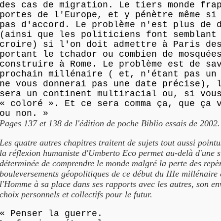
des cas de migration. Le tiers monde fra
portes de l'Europe, et y pénètre même si
pas d'accord. Le problème n'est plus de 
(ainsi que les politiciens font semblant
croire) si l'on doit admettre à Paris de
portant le tchador ou combien de mosquée
construire à Rome. Le problème est de sa
prochain millénaire ( et, n'étant pas un
ne vous donnerai pas une date précise), 
sera un continent multiracial ou, si vou
« coloré ». Et ce sera comma ça, que ça 
ou non. »
Pages 137 et 138 de l'édition de poche Biblio essais de 2002.
Les quatre autres chapitres traitent de sujets tout aussi pointu
la réflexion humaniste d'Umberto Eco permet au-delà d'une si
déterminée de comprendre le monde malgré la perte des repèr
bouleversements géopolitiques de ce début du IIIe millénaire 
l'Homme à sa place dans ses rapports avec les autres, son en
choix personnels et collectifs pour le futur.
« Penser la guerre.