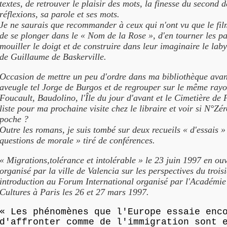
textes, de retrouver le plaisir des mots, la finesse du second 
réflexions, sa parole et ses mots.
Je ne saurais que recommander à ceux qui n'ont vu que le fi
de se plonger dans le « Nom de la Rose », d'en tourner les p
mouiller le doigt et de construire dans leur imaginaire le lab
de Guillaume de Baskerville.
Occasion de mettre un peu d'ordre dans ma bibliothèque avan
aveugle tel Jorge de Burgos et de regrouper sur le même ray
Foucault, Baudolino, l'Île du jour d'avant et le Cimetière de
liste pour ma prochaine visite chez le libraire et voir si N°Zér
poche ?
Outre les romans, je suis tombé sur deux recueils « d'essais 
questions de morale » tiré de conférences.
« Migrations,tolérance et intolérable » le 23 juin 1997 en ou
organisé par la ville de Valencia sur les perspectives du trois
introduction au Forum International organisé par l'Académie
Cultures à Paris les 26 et 27 mars 1997.
« Les phénomènes que l'Europe essaie enc
d'affronter comme de l'immigration sont 