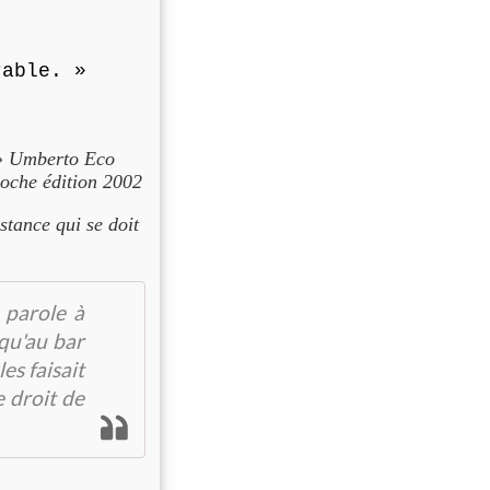
rable. »
 » Umberto Eco
Poche édition 2002
istance qui se doit
 parole à
 qu'au bar
es faisait
e droit de