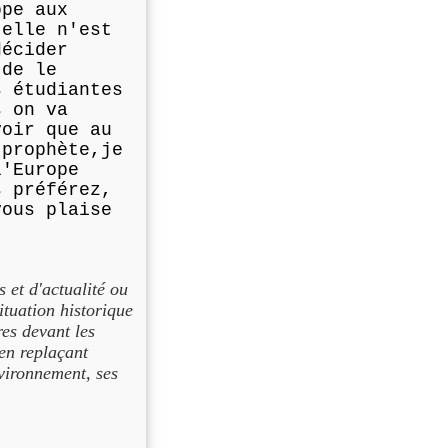
ppe aux
 elle n'est
décider
 de le
s étudiantes
s on va
voir que au
 prophète,je
l'Europe
s préférez,
vous plaise
s et d'actualité ou
tuation historique
es devant les
en replaçant
vironnement, ses