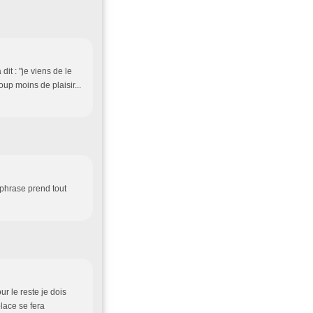
dit : "je viens de le
oup moins de plaisir...
e phrase prend tout
r le reste je dois
place se fera