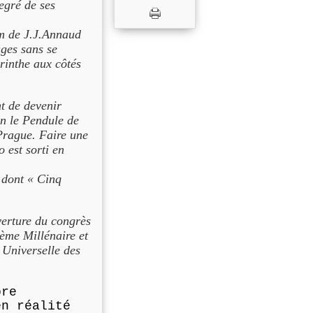
degré de ses
lm de J.J.Annaud
ages sans se
yrinthe aux côtés
t de devenir
on le Pendule de
 Prague. Faire une
o est sorti en
» dont « Cinq
verture du congrès
ième Millénaire et
 Universelle des
ore
en réalité