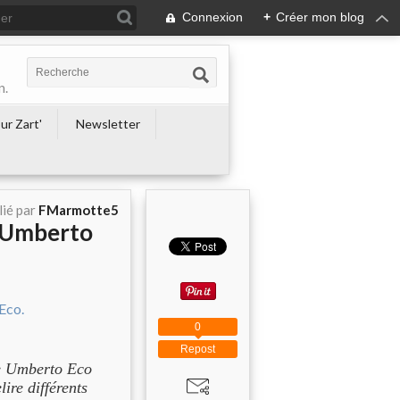
Connexion
+
Créer mon blog
n.
ur Zart'
Newsletter
lié par
FMarmotte5
» Umberto
0
Repost
de Umberto Eco
ire différents