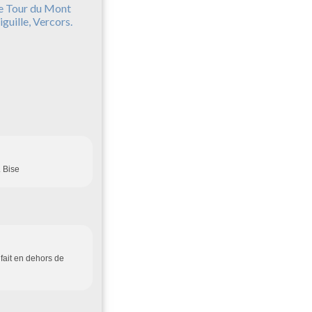
e Tour du Mont
iguille, Vercors.
. Bise
 fait en dehors de