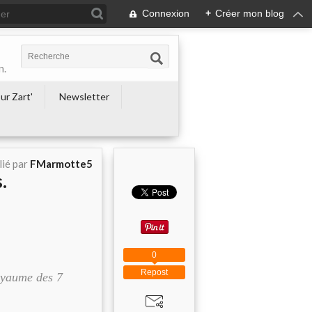
Connexion
+
Créer mon blog
n.
ur Zart'
Newsletter
lié par
FMarmotte5
.
0
Repost
Royaume des 7