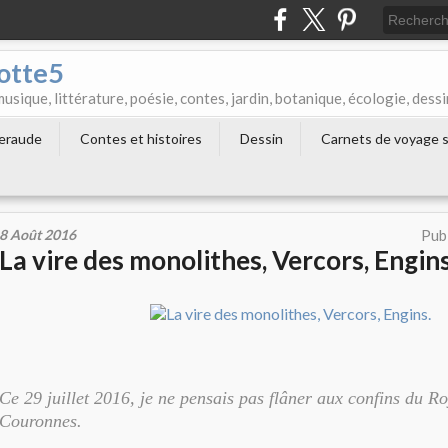
otte5
que, littérature, poésie, contes, jardin, botanique, écologie, dessi
meraude
Contes et histoires
Dessin
Carnets de voyage s
8 Août 2016
Pub
La vire des monolithes, Vercors, Engins
Ce 29 juillet 2016, je ne pensais pas flâner aux confins du 
Couronnes.