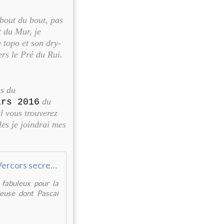
 bout du bout, pas
t du Mur, je
 topo et son dry-
ers le Pré du Rui.
es du
du
ars 2016
l vous trouverez
les je joindrai mes
Vercors secret - Randonnées hors des sentiers battus par...
 fabuleux pour la
ieuse dont Pascal