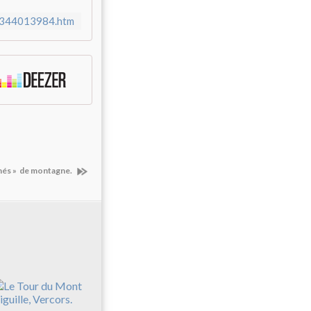
82344013984.htm
thés » de montagne.