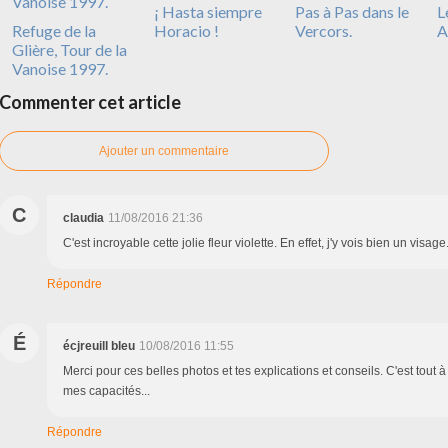
¡ Hasta siempre
Pas à Pas dans le
L
Refuge de la
Horacio !
Vercors.
A
Glière, Tour de la
Vanoise 1997.
Commenter cet article
Ajouter un commentaire
C
claudia
11/08/2016 21:36
C'est incroyable cette jolie fleur violette. En effet, j'y vois bien un visage
Répondre
É
écjreuill bleu
10/08/2016 11:55
Merci pour ces belles photos et tes explications et conseils. C'est tout à
mes capacités...
Répondre