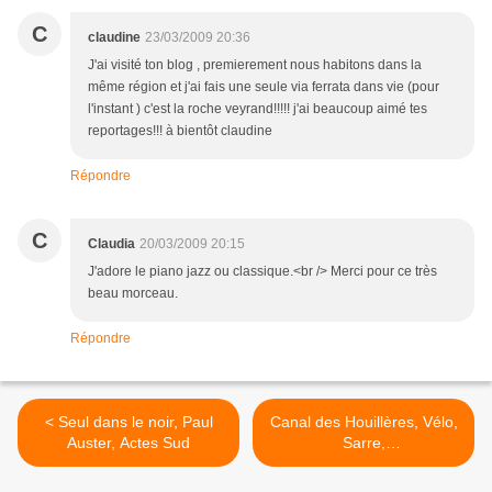
C
claudine
23/03/2009 20:36
J'ai visité ton blog , premierement nous habitons dans la
même région et j'ai fais une seule via ferrata dans vie (pour
l'instant ) c'est la roche veyrand!!!!! j'ai beaucoup aimé tes
reportages!!! à bientôt claudine
Répondre
C
Claudia
20/03/2009 20:15
J'adore le piano jazz ou classique.<br /> Merci pour ce très
beau morceau.
Répondre
< Seul dans le noir, Paul
Canal des Houillères, Vélo,
Auster, Actes Sud
Sarre,
Mittersheim,Sarralbe,
Saarbrücken >