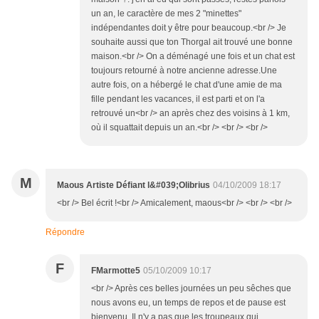
un an, le caractère de mes 2 "minettes"
indépendantes doit y être pour beaucoup.<br /> Je
souhaite aussi que ton Thorgal ait trouvé une bonne
maison.<br /> On a déménagé une fois et un chat est
toujours retourné à notre ancienne adresse.Une
autre fois, on a hébergé le chat d'une amie de ma
fille pendant les vacances, il est parti et on l'a
retrouvé un<br /> an après chez des voisins à 1 km,
où il squattait depuis un an.<br /> <br /> <br />
M
Maous Artiste Défiant l&#039;Olibrius
04/10/2009 18:17
<br /> Bel écrit !<br /> Amicalement, maous<br /> <br /> <br />
Répondre
F
FMarmotte5
05/10/2009 10:17
<br /> Après ces belles journées un peu sêches que
nous avons eu, un temps de repos et de pause est
bienvenu. Il n'y a pas que les troupeaux qui