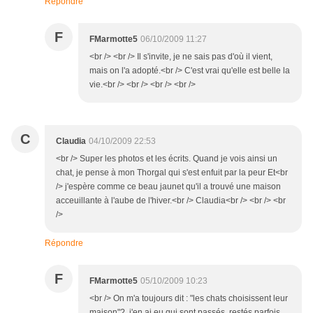
Répondre
F
FMarmotte5
06/10/2009 11:27
<br /> <br /> Il s'invite, je ne sais pas d'où il vient,
mais on l'a adopté.<br /> C'est vrai qu'elle est belle la
vie.<br /> <br /> <br /> <br />
C
Claudia
04/10/2009 22:53
<br /> Super les photos et les écrits. Quand je vois ainsi un
chat, je pense à mon Thorgal qui s'est enfuit par la peur Et<br
/> j'espère comme ce beau jaunet qu'il a trouvé une maison
acceuillante à l'aube de l'hiver.<br /> Claudia<br /> <br /> <br
/>
Répondre
F
FMarmotte5
05/10/2009 10:23
<br /> On m'a toujours dit : "les chats choisissent leur
maison"?. j'en ai eu qui sont passés, restés parfois