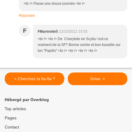
<br /> Passe une douce journée.<br />
Répondre
F
FMarmotte5
22/10/2012 15:55
<br /> <br /> De Charybde en Scylla ! est-ce
vraiment de la SF? Bonne soirée et bon travaille sur
ton "Papillo".<br /> <br /> <br /> <br />
< Cherchez la fia-fia ?
Grive. >
Hébergé par Overblog
Top articles
Pages
Contact