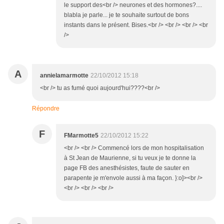
le support des<br /> neurones et des hormones?....
blabla je parle... je te souhaite surtout de bons
instants dans le présent. Bises.<br /> <br /> <br /> <br
/>
A
annielamarmotte
22/10/2012 15:18
<br /> tu as fumé quoi aujourd'hui????<br />
Répondre
F
FMarmotte5
22/10/2012 15:22
<br /> <br /> Commencé lors de mon hospitalisation
à St Jean de Maurienne, si tu veux je te donne la
page FB des anesthésistes, faute de sauter en
parapente je m'envole aussi à ma façon. }:o]><br />
<br /> <br /> <br />