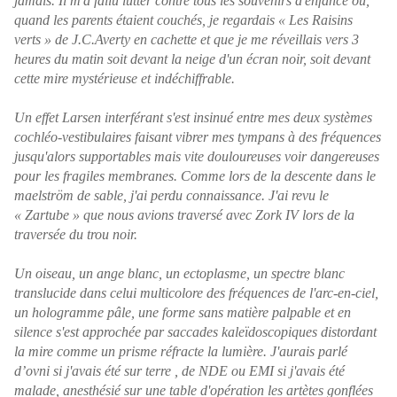
jamais. Il m'a fallu lutter contre tous les souvenirs d'enfance où,
quand les parents étaient couchés, je regardais « Les Raisins
verts » de J.C.Averty en cachette et que je me réveillais vers 3
heures du matin soit devant la neige d'un écran noir, soit devant
cette mire mystérieuse et indéchiffrable.
Un effet Larsen interférant s'est insinué entre mes deux systèmes
cochléo-vestibulaires faisant vibrer mes tympans à des fréquences
jusqu'alors supportables mais vite douloureuses voir dangereuses
pour les fragiles membranes. Comme lors de la descente dans le
maelström de sable, j'ai perdu connaissance. J'ai revu le
« Zartube » que nous avions traversé avec Zork IV lors de la
traversée du trou noir.
Un oiseau, un ange blanc, un ectoplasme, un spectre blanc
translucide dans celui multicolore des fréquences de l'arc-en-ciel,
un hologramme pâle, une forme sans matière palpable et en
silence s'est approchée par saccades kaleïdoscopiques distordant
la mire comme un prisme réfracte la lumière. J'aurais parlé
d’ovni si j'avais été sur terre , de NDE ou EMI si j'avais été
malade, anesthésié sur une table d'opération les artètes gonflées