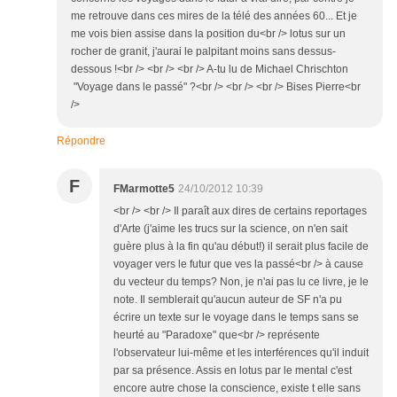
me retrouve dans ces mires de la télé des années 60... Et je
me vois bien assise dans la position du<br /> lotus sur un
rocher de granit, j'aurai le palpitant moins sans dessus-
dessous !<br /> <br /> <br /> A-tu lu de Michael Chrischton
"Voyage dans le passé" ?<br /> <br /> <br /> Bises Pierre<br
/>
Répondre
F
FMarmotte5
24/10/2012 10:39
<br /> <br /> Il paraît aux dires de certains reportages
d'Arte (j'aime les trucs sur la science, on n'en sait
guère plus à la fin qu'au début!) il serait plus facile de
voyager vers le futur que ves la passé<br /> à cause
du vecteur du temps? Non, je n'ai pas lu ce livre, je le
note. Il semblerait qu'aucun auteur de SF n'a pu
écrire un texte sur le voyage dans le temps sans se
heurté au "Paradoxe" que<br /> représente
l'observateur lui-même et les interférences qu'il induit
par sa présence. Assis en lotus par le mental c'est
encore autre chose la conscience, existe t elle sans