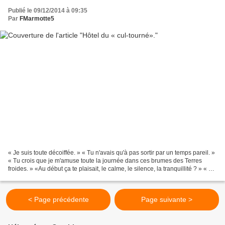
Publié le 09/12/2014 à 09:35
Par
FMarmotte5
« Je suis toute décoiffée. » « Tu n'avais qu'à pas sortir par un temps pareil. »
« Tu crois que je m'amuse toute la journée dans ces brumes des Terres
froides. » «Au début ça te plaisait, le calme, le silence, la tranquillité ? » « En
ce temps là tu me...
< Page précédente
Page suivante >