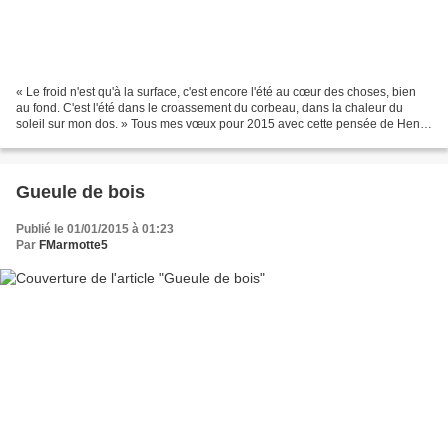
« Le froid n'est qu'à la surface, c'est encore l'été au cœur des choses, bien
au fond. C'est l'été dans le croassement du corbeau, dans la chaleur du
soleil sur mon dos. » Tous mes vœux pour 2015 avec cette pensée de Henry
David Thoreau dans son journal...
Gueule de bois
Publié le 01/01/2015 à 01:23
Par
FMarmotte5