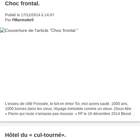
Choc frontal.
Publié le 17/12/2014 à 14:07
Par
FMarmotte5
L'essieu de côté Froissée, le toit en émoi Toi, moi avons sauté. 1000 ans,
1000 bornes dans les cieux, Voyage immobile comme un vieux. (Sous-titre :
« Pierre qui roule n'amasse pas mousse. » PF le 16 décembre 2014 Blood,
Sweat & Tears - And When I Die...
Hôtel du « cul-tourné».