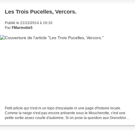
Les Trois Pucelles, Vercors.
Publié le 21/12/2014 à 19:10
Par
FMarmotte5
Petit article qui n'est ni un topo d'escalade ni une page d'histoire locale.
Comme la neige n'est pas encore présente sous le Moucherotte, c'est une
petite sortie assez courte d'automne. Si on pose la question aux Grenoblois
sur l'origine du nom des 3...