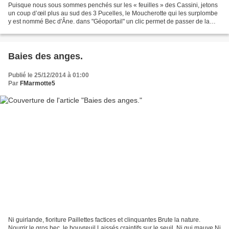
Puisque nous sous sommes penchés sur les « feuilles » des Cassini, jetons
un coup d’œil plus au sud des 3 Pucelles, le Moucherotte qui les surplombe
y est nommé Bec d'Âne. dans "Géoportail" un clic permet de passer de la
carte IGN connue à la carte de...
Baies des anges.
Publié le 25/12/2014 à 01:00
Par
FMarmotte5
Ni guirlande, fioriture Paillettes factices et clinquantes Brute la nature.
Nourrir le gros bec, le bouvreuil Laissés craintifs sur le seuil. Ni gui mauve Ni