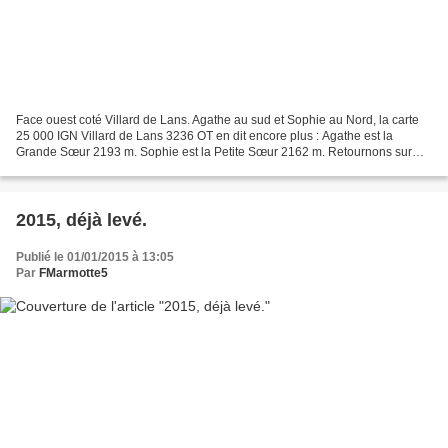
Face ouest coté Villard de Lans. Agathe au sud et Sophie au Nord, la carte
25 000 IGN Villard de Lans 3236 OT en dit encore plus : Agathe est la
Grande Sœur 2193 m. Sophie est la Petite Sœur 2162 m. Retournons sur
notre carte de Cassini du XVIIIe siècle,...
2015, déjà levé.
Publié le 01/01/2015 à 13:05
Par
FMarmotte5