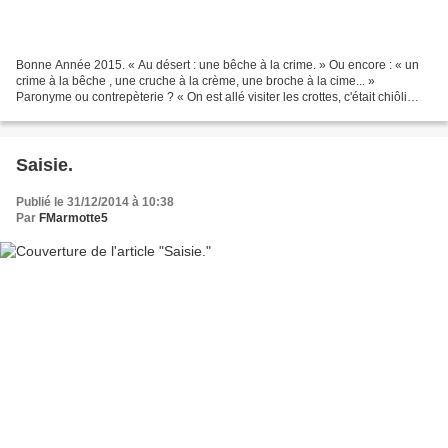
Bonne Année 2015. « Au désert : une bêche à la crime. » Ou encore : « un
crime à la bêche , une cruche à la crème, une broche à la cime... »
Paronyme ou contrepèterie ? « On est allé visiter les crottes, c'était chiôli
chiôli que tout le monde caquait...
Saisie.
Publié le 31/12/2014 à 10:38
Par
FMarmotte5