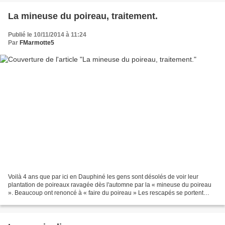
La mineuse du poireau, traitement.
Publié le 10/11/2014 à 11:24
Par
FMarmotte5
Voilà 4 ans que par ici en Dauphiné les gens sont désolés de voir leur
plantation de poireaux ravagée dès l'automne par la « mineuse du poireau
». Beaucoup ont renoncé à « faire du poireau » Les rescapés se portent
mieux en janvier, février dès fortes...