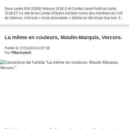
Deux cartes IGN 25000 Valence 3136 O et Combe Laval Forêt de Lente
3136 ET. Le site de la Combe d'Oyans est bien connu des membres du CAF
de Valence, c'est une « école d'escalade » fraîche en été et pas trop loin. Il
est possible de découvrir ce coin...
La même en couleurs, Moulin-Marquis, Vercors.
Publié le 17/11/2014 à 07:58
Par
FMarmotte5