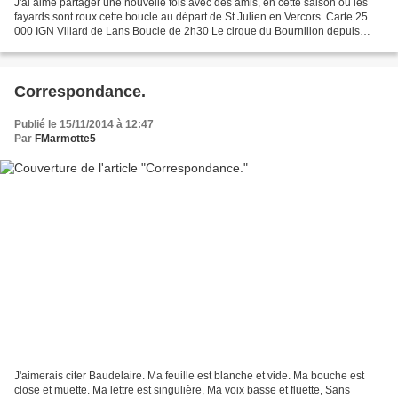
J'ai aimé partager une nouvelle fois avec des amis, en cette saison ou les
fayards sont roux cette boucle au départ de St Julien en Vercors. Carte 25
000 IGN Villard de Lans Boucle de 2h30 Le cirque du Bournillon depuis
l'esplanade des Grottes de Choranche. St...
Correspondance.
Publié le 15/11/2014 à 12:47
Par
FMarmotte5
J'aimerais citer Baudelaire. Ma feuille est blanche et vide. Ma bouche est
close et muette. Ma lettre est singulière, Ma voix basse et fluette, Sans