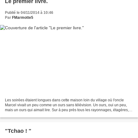
Le premier livre.
Publié le 04/11/2014 à 10:46
Par
FMarmotte5
Les soirées étaient longues dans cette maison loin du village où l'oncle
Marcel vivait un peu comme un ours sans télévision. Un ours, oui un peu,
mais un ours qui aimait lire. Sur à peu près tous les rayonnages, étagères,
buffets et guéridons, les livres...
"Tchao ! "