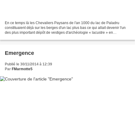
En ce temps là les Chevaliers Paysans de l'an 1000 du lac de Paladru
constituaient déjà sur les berges d'un lac plus bas ce qui allait devenir l'un
des plus important dépôt de vestiges d'archéologie « lacustre » en
Dauphiné. Plus confidentiel car nullement...
Emergence
Publié le 30/11/2014 à 12:39
Par
FMarmotte5