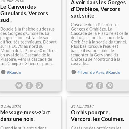
16 Juin 2014
A voir dans les Gorges
Le Canyon des
d'Omblèze, Vercors
Gueulards, Vercors
sud, suite.
sud .
Cascade de la Pissoire. et
Boucle à la fraîche au dessus
Gorges d'Omblèze. La
des Gorges d'Omblèze. La
Cascade de la Pissoire et celle
progression est facile sans
de Tuf, ce sont les eaux de la
difficultés techniques. Départ
Corbière à la sortie du tunnel.
sur la D578 au nord du
Plus bas lorsque l'eau est
Moulin de la Pipe à 50 mètres
basse il est possible de
en aval de la Cascade de la
remonter la Gervanne du
Pissoire, vers la cascade de
Château de Montrond à la
tuf. Compter 3 heures pour...
cascade...
,
#Rando
#Tour de Pays
#Rando
2 Juin 2014
31 Mai 2014
Message mess-z'art
Orchis pourpre.
dans une noix.
Vercors, les Coulmes.
Quand je suis entré dans
C'est une des orchidées les