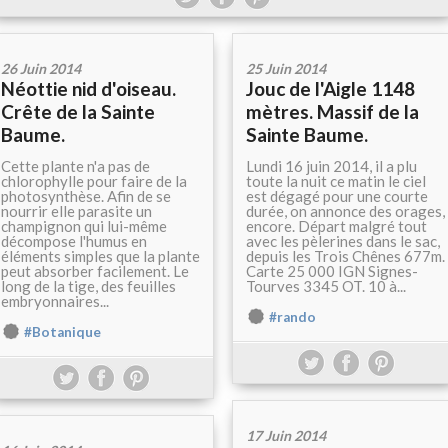
26 Juin 2014
25 Juin 2014
Néottie nid d'oiseau.
Jouc de l'Aigle 1148
Crête de la Sainte
mètres. Massif de la
Baume.
Sainte Baume.
Cette plante n'a pas de
Lundi 16 juin 2014, il a plu
chlorophylle pour faire de la
toute la nuit ce matin le ciel
photosynthèse. Afin de se
est dégagé pour une courte
nourrir elle parasite un
durée, on annonce des orages,
champignon qui lui-même
encore. Départ malgré tout
décompose l'humus en
avec les pèlerines dans le sac,
éléments simples que la plante
depuis les Trois Chênes 677m.
peut absorber facilement. Le
Carte 25 000 IGN Signes-
long de la tige, des feuilles
Tourves 3345 OT. 10 à...
embryonnaires...
#rando
#Botanique
17 Juin 2014