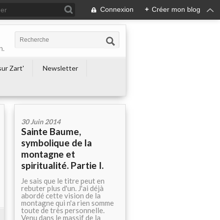
Connexion
+
Créer mon blog
n.
ur Zart'
Newsletter
30 Juin 2014
Sainte Baume,
symbolique de la
montagne et
spiritualité. Partie I.
Je sais que le titre peut en
rebuter plus d'un. J'ai déjà
abordé cette vision de la
montagne qui n'a rien somme
toute de très personnelle.
Venu dans le massif de la