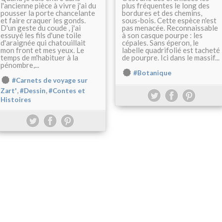
l'ancienne pièce à vivre j'ai du
plus fréquentes le long des
pousser la porte chancelante
bordures et des chemins,
et faire craquer les gonds.
sous-bois. Cette espèce n'est
D'un geste du coude , j'ai
pas menacée. Reconnaissable
essuyé les fils d'une toile
à son casque pourpe : les
d'araignée qui chatouillait
cépales. Sans éperon, le
mon front et mes yeux. Le
labelle quadrifolié est tacheté
temps de m'habituer à la
de pourpre. Ici dans le massif...
pénombre,...
#Botanique
#Carnets de voyage sur
,
,
Zart'
#Dessin
#Contes et
Histoires