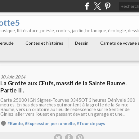
otte5
que, littérature, poésie, contes, jardin, botanique, écologie, dessi
Emeraude
Contes et histoires
Dessin
Carnets de voyage s
30 Juin 2014
La Grotte aux Œufs, massif de la Sainte Baume.
Partie II .
Carte 25000 IGN Signes-Tourves 3345OT 3 heures Dénivelé 300
mètres. En bas des marches qui montent à la grotte de la Sainte
Baume, vers un oratoire au lieu de redescendre sur le Sentier de
Giniez, aller vers l'ouest en passant devant un garage et une...
,
,
#Rando
#Expression personnelle
#Tour de pays