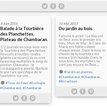
3 Juin 2015
15 Mai 2013
Balade à la Tourbière
Du jardin au bois.
des Planchettes,
Faisons le point ! Le lilas est
Plateau de Chambaran.
en fleur avec le premier iris
bleu. Mois de Mai : le Cœur de
Marie est fidèle comme
1/2 journée en sous-bois vers
chaque année. Dans le bois, le
la Tourbière des Planchettes.
chemin de la tourbière est
Rossolis à feuilles rondes
encore très humide. Dans le
(plante carnivore), ils se sont
sous bois, les myrtillers ne
beaucoup multipliés le long du
sont pas encore en fleur....
ponton. Odonates : le
cordulegastre annelé, libellule
,
brune rare spécifique de la
#Jardin et plantes
tourbière, sur une...
,
,
#Chambarand
#Chambaran
#Botanique
,
,
#Tour de Pays
#Ecologie
,
#Chambarand
#Chambaran