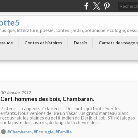
otte5
que, littérature, poésie, contes, jardin, botanique, écologie, dessi
meraude
Contes et histoires
Dessin
Carnets de voyage s
30 Janvier 2017
Cerf, hommes des bois, Chambaran.
Pisteurs , trappeurs, éclaireurs . Des mots qui font rêver les
enfants. Nous venions de lire un Yakari, un grand manteau blanc
recouvrait les plaines du petit indien de Derib et Job. S'il n'était pas
sur la piste des castors, du loup, de la chèvre des...
,
,
#Chambaran
#Ecologie
#Famille