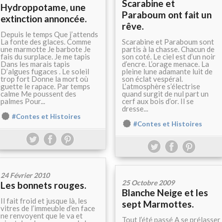
Scarabine et
Hydroppotame, une
Paraboum ont fait un
extinction annoncée.
rêve.
Depuis le temps Que j’attends
La fonte des glaces. Comme
Scarabine et Paraboum sont
une marmotte Je barbote Je
partis à la chasse. Chacun de
fais du surplace. Je me tapis
son coté. Le ciel est d’un noir
Dans les marais tapis
d’encre. L’orage menace. La
D’algues fugaces . Le soleil
pleine lune adamante luit de
trop fort Donne la mort où
son éclat vespéral.
guette le rapace. Par temps
L’atmosphère s’électrise
calme Me poussent des
quand surgit de nul part un
palmes Pour...
cerf aux bois d’or. Il se
dresse...
#Contes et Histoires
#Contes et Histoires
24 Février 2010
25 Octobre 2009
Les bonnets rouges.
Blanche Neige et les
Il fait froid et jusque là, les
sept Marmottes.
vitres de l’immeuble d’en face
ne renvoyent que le va et
Tout l’été passé A se prélasser