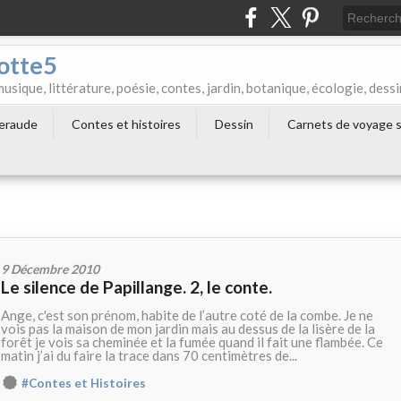
otte5
que, littérature, poésie, contes, jardin, botanique, écologie, dessi
meraude
Contes et histoires
Dessin
Carnets de voyage s
9 Décembre 2010
Le silence de Papillange. 2, le conte.
Ange, c'est son prénom, habite de l’autre coté de la combe. Je ne
vois pas la maison de mon jardin mais au dessus de la lisère de la
forêt je vois sa cheminée et la fumée quand il fait une flambée. Ce
matin j’ai du faire la trace dans 70 centimètres de...
#Contes et Histoires