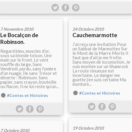
7 Novembre 2010
24 Octobre 2010
Le Bocalçon de
Cauchemarmotte
Robinson.
J’ai reçu une invitation Pour
un Sabbat de Marmottes Sur
Regard bleu, muscles d’or,
le Mont de la Marre Morte Il
sous sa blonde toison, Une
faut que d’ail je me frotte.
main sur le front. Le vent
Sans moyen de locomotion. Je
souffle du large, Sans
suis montée sur un Shamrock
Vendredi, perdu, sans l’ombre
La route sinueuse est
d’un nuage, Île sans Trésor et
incertaine, Le danger me
déserte : Robinson. Sans
guette j’en suis certaine Ma
papier, sans crayon, bouteille
monture...
ou flacon, Il ne lui reste qu’un...
#Contes et Histoires
#Contes et Histoires
19 Octobre 2010
7 Octobre 2010