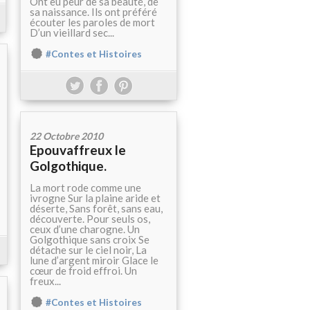
Ont eu peur de sa beauté, de
sa naissance. Ils ont préféré
écouter les paroles de mort
D’un vieillard sec...
#Contes et Histoires
22 Octobre 2010
Epouvaffreux le
Golgothique.
La mort rode comme une
ivrogne Sur la plaine aride et
déserte, Sans forêt, sans eau,
découverte. Pour seuls os,
ceux d’une charogne. Un
Golgothique sans croix Se
détache sur le ciel noir, La
lune d’argent miroir Glace le
cœur de froid effroi. Un
freux...
#Contes et Histoires