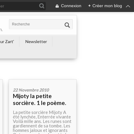
Connexion
+
Créer mon blog
n.
ur Zart'
Newsletter
22 Novembre 2010
Mijoty la petite
sorcière. 1 le poème.
La petite sorcière Mijoty A
été lynchée, Enterrée vivante
Voilà mille ans. Les runes sont
gardiennent de sa tombe. Les
hommes jaloux et ignorants