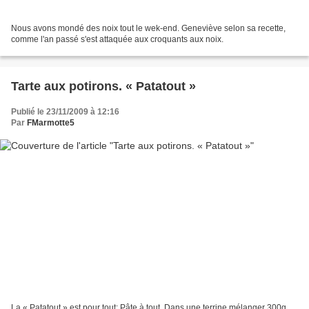
Nous avons mondé des noix tout le wek-end. Geneviève selon sa recette,
comme l'an passé s'est attaquée aux croquants aux noix.
Tarte aux potirons. « Patatout »
Publié le 23/11/2009 à 12:16
Par
FMarmotte5
La « Patatout » est pour tout: Pâte à tout. Dans une terrine mélanger 300g.