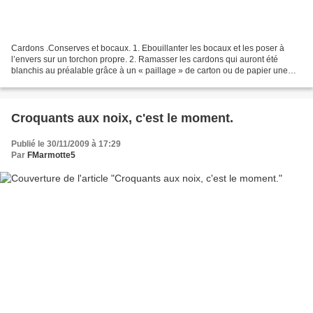
Cardons .Conserves et bocaux. 1. Ebouillanter les bocaux et les poser à
l’envers sur un torchon propre. 2. Ramasser les cardons qui auront été
blanchis au préalable grâce à un « paillage » de carton ou de papier une
bonne quinzaine de jours avant. Enlever...
Croquants aux noix, c'est le moment.
Publié le 30/11/2009 à 17:29
Par
FMarmotte5