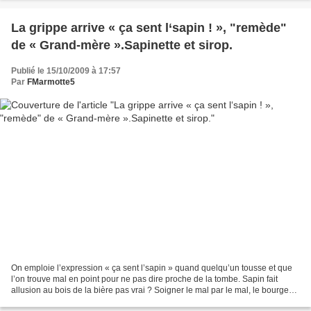
La grippe arrive « ça sent l‘sapin ! », "remède"
de « Grand-mère ».Sapinette et sirop.
Publié le 15/10/2009 à 17:57
Par
FMarmotte5
On emploie l’expression « ça sent l’sapin » quand quelqu’un tousse et que
l’on trouve mal en point pour ne pas dire proche de la tombe. Sapin fait
allusion au bois de la bière pas vrai ? Soigner le mal par le mal, le bourgeon
de sapin est bon pour les...