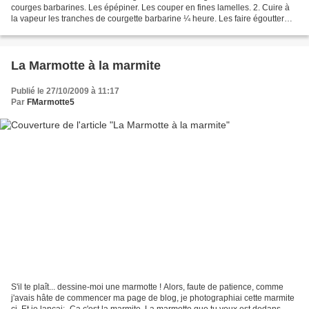
courges barbarines. Les épépiner. Les couper en fines lamelles. 2. Cuire à
la vapeur les tranches de courgette barbarine ¼ heure. Les faire égoutter
dans une passoire. 3. Bien laver et...
La Marmotte à la marmite
Publié le 27/10/2009 à 11:17
Par
FMarmotte5
S'il te plaît... dessine-moi une marmotte ! Alors, faute de patience, comme
j'avais hâte de commencer ma page de blog, je photographiai cette marmite
ci. Et je lançai: -Ça c'est la marmite. La marmotte que tu veux est dedans.