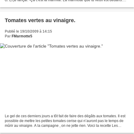
Mais je fus bien surpris...
Tomates vertes au vinaigre.
Publié le 19/10/2009 à 14:15
Par
FMarmotte5
Le gel de ces derniers jours a tôt fait de faire des dégâts aux tomates. Il est
possible de mettre les petites tomates cerise qui n’auront pas le temps de
mûrir au vinaigre. A la campagne , on ne jette rien. Voici la recette Les
blanchir, 2 minutes pas...