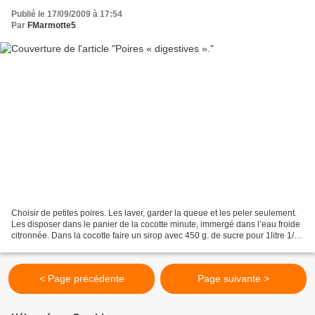
Publié le 17/09/2009 à 17:54
Par
FMarmotte5
Choisir de petites poires. Les laver, garder la queue et les peler seulement.
Les disposer dans le panier de la cocotte minute, immergé dans l’eau froide
citronnée. Dans la cocotte faire un sirop avec 450 g. de sucre pour 1litre 1/2
d’eau, faire bouillir,...
< Page précédente
Page suivante >