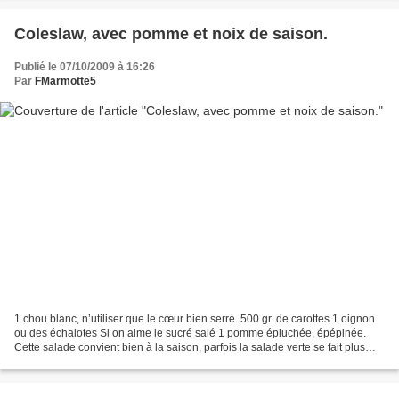
Coleslaw, avec pomme et noix de saison.
Publié le 07/10/2009 à 16:26
Par
FMarmotte5
1 chou blanc, n’utiliser que le cœur bien serré. 500 gr. de carottes 1 oignon
ou des échalotes Si on aime le sucré salé 1 pomme épluchée, épépinée.
Cette salade convient bien à la saison, parfois la salade verte se fait plus
rare au jardin. Le nom de...