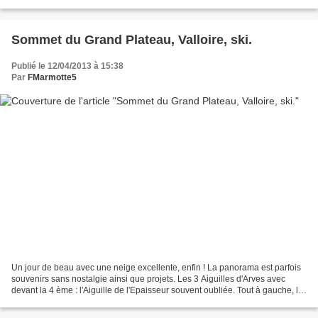
Thabor. En hiver il faut que la...
Sommet du Grand Plateau, Valloire, ski.
Publié le 12/04/2013 à 15:38
Par
FMarmotte5
Un jour de beau avec une neige excellente, enfin ! La panorama est parfois
souvenirs sans nostalgie ainsi que projets. Les 3 Aiguilles d'Arves avec
devant la 4 ème : l'Aiguille de l'Epaisseur souvent oubliée. Tout à gauche, le
Pic du Mas de la Grave domine...