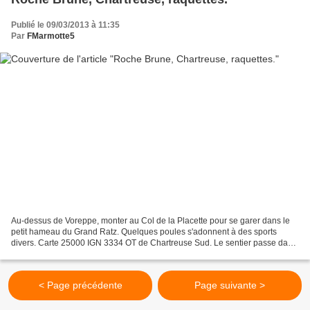
Publié le 09/03/2013 à 11:35
Par
FMarmotte5
Au-dessus de Voreppe, monter au Col de la Placette pour se garer dans le
petit hameau du Grand Ratz. Quelques poules s'adonnent à des sports
divers. Carte 25000 IGN 3334 OT de Chartreuse Sud. Le sentier passe dans
un bois de feuillus et de buis. Vue sur...
< Page précédente
Page suivante >