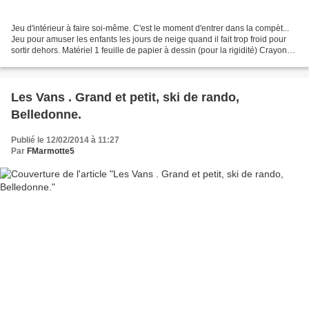
Jeu d'intérieur à faire soi-même. C'est le moment d'entrer dans la compèt...
Jeu pour amuser les enfants les jours de neige quand il fait trop froid pour
sortir dehors. Matériel 1 feuille de papier à dessin (pour la rigidité) Crayons
de couleur ou feutres....
Les Vans . Grand et petit, ski de rando,
Belledonne.
Publié le 12/02/2014 à 11:27
Par
FMarmotte5