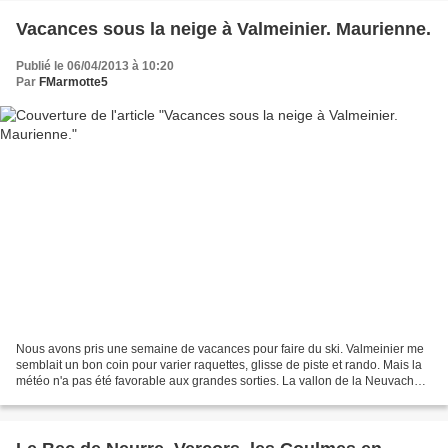
Vacances sous la neige à Valmeinier. Maurienne.
Publié le 06/04/2013 à 10:20
Par
FMarmotte5
Nous avons pris une semaine de vacances pour faire du ski. Valmeinier me
semblait un bon coin pour varier raquettes, glisse de piste et rando. Mais la
météo n'a pas été favorable aux grandes sorties. La vallon de la Neuvache,
de ce côté avec un U, c'est...