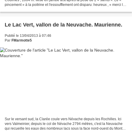
pincement » à la poitrine et l'essoufflement ont disparu: heureux , « merci le
progrès ». Sur la carte 25...
Le Lac Vert, vallon de la Neuvache. Maurienne.
Publié le 13/04/2013 à 07:46
Par
FMarmotte5
Sur le versant sud, la Clarée coule vers Névache depuis les Rochilles. Ici
vers Valmeinier, depuis le col de Névache 2794 mètres, c'est la Neuvache
qui recueille les eaux des nombreux lacs sous la face nord-ouest du Mont