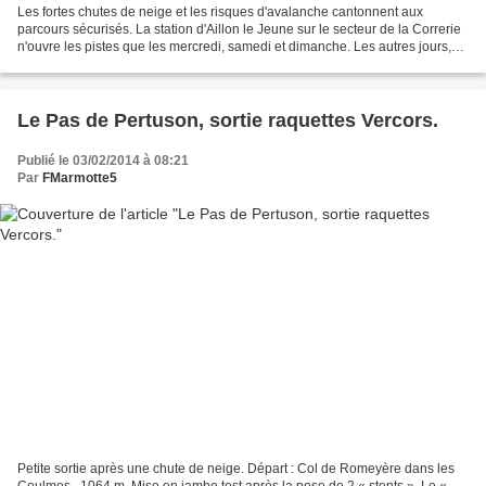
Les fortes chutes de neige et les risques d'avalanche cantonnent aux
parcours sécurisés. La station d'Aillon le Jeune sur le secteur de la Correrie
n'ouvre les pistes que les mercredi, samedi et dimanche. Les autres jours,
en montant avec les peaux de...
Le Pas de Pertuson, sortie raquettes Vercors.
Publié le 03/02/2014 à 08:21
Par
FMarmotte5
Petite sortie après une chute de neige. Départ : Col de Romeyère dans les
Coulmes , 1064 m. Mise en jambe test après la pose de 2 « stents ». Le «