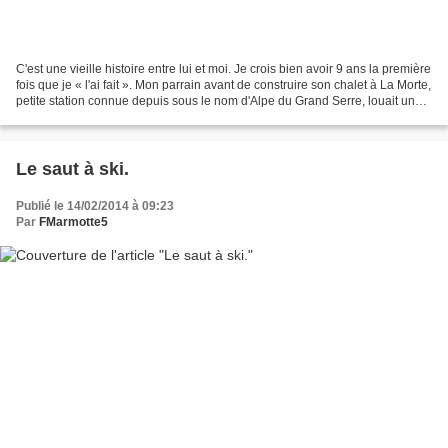
C'est une vieille histoire entre lui et moi. Je crois bien avoir 9 ans la première
fois que je « l'ai fait ». Mon parrain avant de construire son chalet à La Morte,
petite station connue depuis sous le nom d'Alpe du Grand Serre, louait une
vieille maison...
Le saut à ski.
Publié le 14/02/2014 à 09:23
Par
FMarmotte5