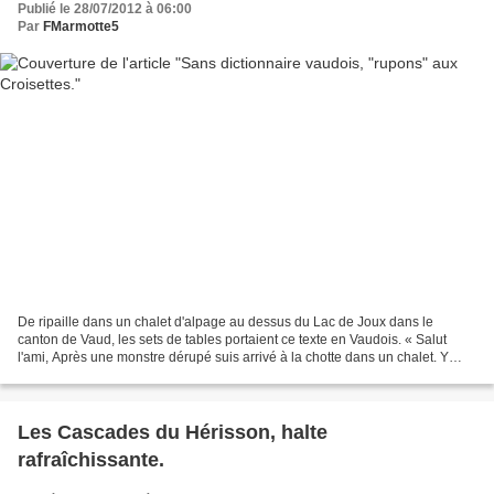
Publié le 28/07/2012 à 06:00
Par
FMarmotte5
De ripaille dans un chalet d'alpage au dessus du Lac de Joux dans le
canton de Vaud, les sets de tables portaient ce texte en Vaudois. « Salut
l'ami, Après une monstre dérupé suis arrivé à la chotte dans un chalet. Y
faisait une de ces cramines surtout...
Les Cascades du Hérisson, halte
rafraîchissante.