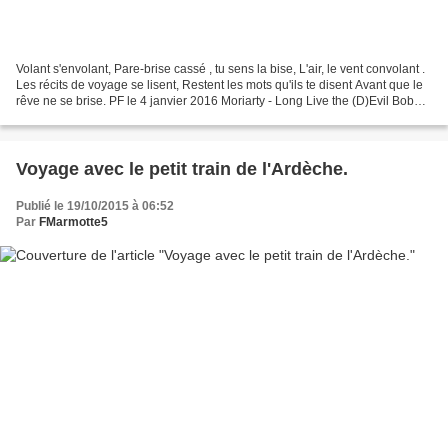
Volant s'envolant, Pare-brise cassé , tu sens la bise, L'air, le vent convolant .
Les récits de voyage se lisent, Restent les mots qu'ils te disent Avant que le
rêve ne se brise. PF le 4 janvier 2016 Moriarty - Long Live the (D)Evil Bob
Dylan - Desolation...
Voyage avec le petit train de l'Ardèche.
Publié le 19/10/2015 à 06:52
Par
FMarmotte5