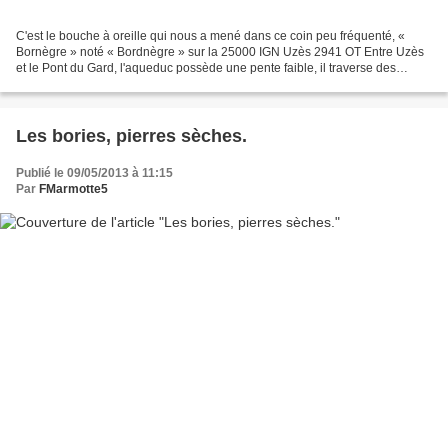
C'est le bouche à oreille qui nous a mené dans ce coin peu fréquenté, «
Bornègre » noté « Bordnègre » sur la 25000 IGN Uzès 2941 OT Entre Uzès
et le Pont du Gard, l'aqueduc possède une pente faible, il traverse des
tunnels et passe sur les rivières par...
Les bories, pierres sèches.
Publié le 09/05/2013 à 11:15
Par
FMarmotte5