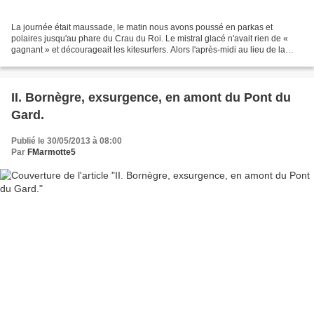
La journée était maussade, le matin nous avons poussé en parkas et
polaires jusqu'au phare du Crau du Roi. Le mistral glacé n'avait rien de «
gagnant » et décourageait les kitesurfers. Alors l'après-midi au lieu de la
baignade, nous sommes remontés à...
II. Bornègre, exsurgence, en amont du Pont du
Gard.
Publié le 30/05/2013 à 08:00
Par
FMarmotte5